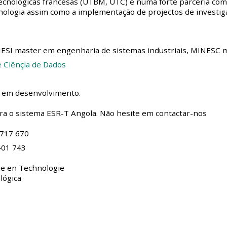
tecnológicas francesas (UTBM, UTC) e numa forte parceria co
ologia assim como a implementação de projectos de investig
 MESI master em engenharia de sistemas industriais, MINESC
 Ciênçia de Dados
á em desenvolvimento.
ra o sistema ESR-T Angola.
Não hesite em contactar-nos
17 670
 743
he en Technologie
lógica