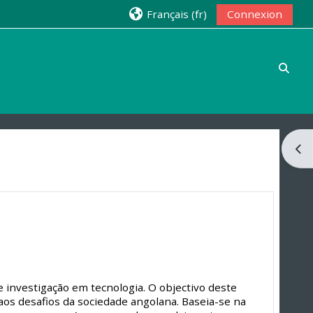
Français ‎(fr)‎
Connexion
Activ
Ouvr
 investigação em tecnologia. O objectivo deste
os desafios da sociedade angolana. Baseia-se na