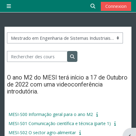
Passer au contenu principal
Connexion
Panneau latéral
Activer/désactiver 
Catégories de cours
Rechercher des cours
Rechercher des cours
O ano M2 do MESI terá início a 17 de Outubro
de 2022 com uma videoconferência
introdutória.
MESI-S00 Informação geral para o ano M2
MESI-S01 Comunicação científica e técnica (parte 1)
MESI-S02 O sector agro-alimentar